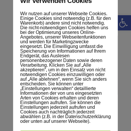
Wir verwenden Cookies
geschlossen
Wir nutzen auf unserer Webseite Cookies.
Werkzeugle
von
Merten
|
30. September 2024
|
Allgemein
|
0
Einige Cookies sind notwendig (z.B. für den
Warenkorb) andere sind nicht notwendig.
Kommentare
Die nicht-notwendigen Cookies helfen uns
bei der Optimierung unseres Online-
Angebotes, unserer Webseitenfunktionen
und werden für Marketingzwecke
eingesetzt. Die Einwilligung umfasst die
Speicherung von Informationen auf Ihrem
Endgerät, das Auslesen
personenbezogener Daten sowie deren
Verarbeitung. Klicken Sie auf „Alle
akzeptieren“, um in den Einsatz von nicht
notwendigen Cookies einzuwilligen oder
auf „Alle ablehnen“, wenn Sie sich anders
entscheiden. Sie können unter
„Einstellungen verwalten“ detaillierte
Informationen der von uns eingesetzten
Arten von Cookies erhalten und deren
Einstellungen aufrufen. Sie können die
Einstellungen jederzeit aufrufen und
Die Verwaltungsgemeinschaft Kranichfeld bleibt
Cookies auch nachträglich jederzeit
abwählen (z.B. in der Datenschutzerklärung
an den Freitagen, 4. Oktober 2024 und 1.
oder unten auf unserer Webseite).
November 2024, mit allen ihren Ämtern