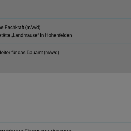
e Fachkraft (m/w/d)
stätte „Landmäuse“ in Hohenfelden
eiter für das Bauamt (m/w/d)