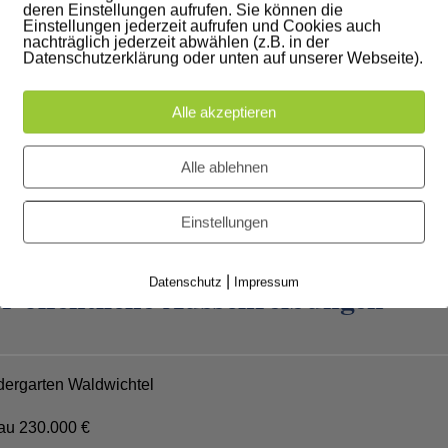
Ringmauer/Rosengarten BA1/Los Baumeister
deren Einstellungen aufrufen. Sie können die
Einstellungen jederzeit aufrufen und Cookies auch
 360.000 € netto
nachträglich jederzeit abwählen (z.B. in der
Datenschutzerklärung oder unten auf unserer Webseite).
 Ausschreibung ohne öffentlichen Teilnahmewettbewerb (VOB)
Alle akzeptieren
ingmauer/Rosengarten BA2/Los Osttor
t 273.000 € netto KB
Alle ablehnen
Einstellungen
|
Datenschutz
Impressum
r öffentliche Ausschreibungen
ergarten Waldwichtel
au 230.000 €