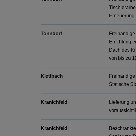
Tischlerarbe
Erneuerung 
Tonndorf
Freihändige
Errichtung e
Dach des Ki
von bis zu 
Klettbach
Freihändige
Statische S
Kranichfeld
Lieferung u
voraussichtl
Kranichfeld
Beschränkte