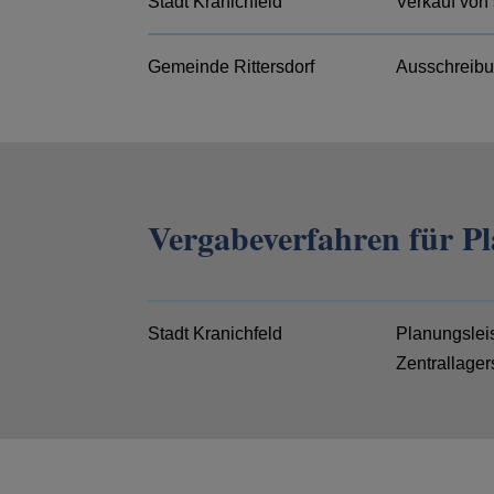
Stadt Kranichfeld
Verkauf von
Gemeinde Rittersdorf
Ausschreib
Vergabeverfahren für P
Stadt Kranichfeld
Planungsleis
Zentrallager