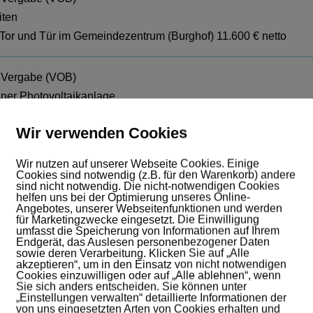
iten
Tor und Tür im Gemeindezentrum (Burghof) 11.600 € netto
 Vergabe (VOB)
iner Photovoltaikanlage
ndergartens Tonndorf
Wir verwenden Cookies
10 kwp
Wir nutzen auf unserer Webseite Cookies. Einige
Cookies sind notwendig (z.B. für den Warenkorb) andere
 Vergabe
sind nicht notwendig. Die nicht-notwendigen Cookies
icherung Bockwindmühle 28.000 €
helfen uns bei der Optimierung unseres Online-
Angebotes, unserer Webseitenfunktionen und werden
für Marketingzwecke eingesetzt. Die Einwilligung
umfasst die Speicherung von Informationen auf Ihrem
nd Montage von Spielgeräten/Außenanlagen in Stedten
Endgerät, das Auslesen personenbezogener Daten
sowie deren Verarbeitung. Klicken Sie auf „Alle
icher Wert 33.500 € netto
akzeptieren“, um in den Einsatz von nicht notwendigen
Cookies einzuwilligen oder auf „Alle ablehnen“, wenn
Sie sich anders entscheiden. Sie können unter
 Ausschreibung ohne öffentlichen Teilnahmewettbewerb (VOB)
„Einstellungen verwalten“ detaillierte Informationen der
von uns eingesetzten Arten von Cookies erhalten und