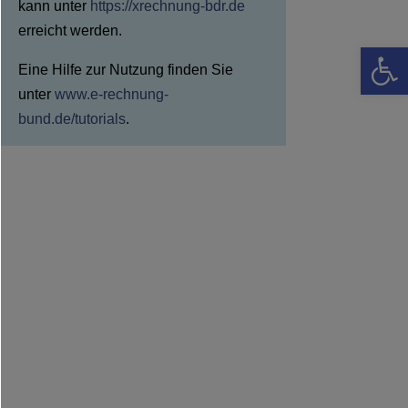
kann unter
https://xrechnung-bdr.de
erreicht werden.
Werkzeugle
Eine Hilfe zur Nutzung finden Sie
unter
www.e-rechnung-
bund.de/tutorials
.