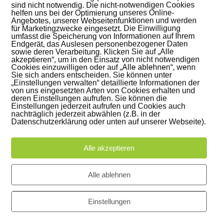
sind nicht notwendig. Die nicht-notwendigen Cookies
helfen uns bei der Optimierung unseres Online-
Angebotes, unserer Webseitenfunktionen und werden
16071070-0001-35
für Marketingzwecke eingesetzt. Die Einwilligung
umfasst die Speicherung von Informationen auf Ihrem
Endgerät, das Auslesen personenbezogener Daten
sowie deren Verarbeitung. Klicken Sie auf „Alle
16071046-0001-04
akzeptieren“, um in den Einsatz von nicht notwendigen
Cookies einzuwilligen oder auf „Alle ablehnen“, wenn
16071079-0001-83
Sie sich anders entscheiden. Sie können unter
„Einstellungen verwalten“ detaillierte Informationen der
von uns eingesetzten Arten von Cookies erhalten und
16071087-0001-61
deren Einstellungen aufrufen. Sie können die
Einstellungen jederzeit aufrufen und Cookies auch
16071032-0001-91
nachträglich jederzeit abwählen (z.B. in der
Datenschutzerklärung oder unten auf unserer Webseite).
16071059-0001-41
Alle akzeptieren
16071043-0001-85
Alle ablehnen
ngen über die zentrale Rechnungseingangsplattform zu
Einstellungen
freien Registrierung kann die