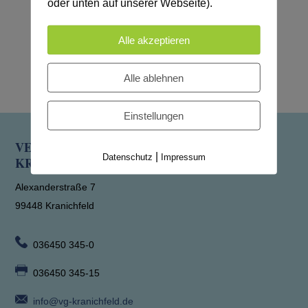
oder unten auf unserer Webseite).
Aufgrund eines Brückentages bleibt die
Verwaltung am Freitag, dem 15. Mai 2026,
Alle akzeptieren
geschlossen.
Alle ablehnen
Einstellungen
VERWALTUNGSGEMEINSCHAFT
|
Datenschutz
Impressum
KRANICHFELD
Alexanderstraße 7
99448 Kranichfeld
036450 345-0
036450 345-15
info@vg-kranichfeld.de