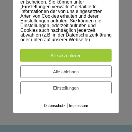
entscheiden. Sie können unter
„Einstellungen verwalten“ detaillierte
Der Thüringer Volkshochschulverband e. V. (TVV)
Informationen der von uns eingesetzten
hat eine Hotline, für die in Thüringen
Arten von Cookies erhalten und deren
Einstellungen aufrufen. Sie können die
angekommenen Geflüchteten aus der Ukraine, zu
Einstellungen jederzeit aufrufen und
Cookies auch nachträglich jederzeit
Fragen der Sprachförderung eingerichtet.
abwählen (z.B. in der Datenschutzerklärung
oder unten auf unserer Webseite).
Das Angebot kann auf der Website des TVV über
folgenden Link eingesehen werden:
Alle akzeptieren
https://www.vhs-th.de/sprachfoerderung-ukraine
Alle ablehnen
Die Beratung erfolgt auf
Ukrainisch
oder
Russisch
.
Einstellungen
Ansprechpartnerin für Fragen zum Angebot ist
Frau Dominnik-Bindi (Telefon 03641 53423-22).
|
Datenschutz
Impressum