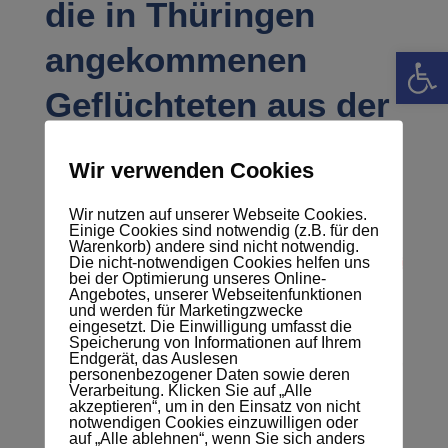
die in Thüringen
angekommenen
Werkzeugle
Geflüchteten aus der
Ukraine
Wir verwenden Cookies
von
Merten
|
18. März 2022
|
Allgemein
|
0 Kommentare
Wir nutzen auf unserer Webseite Cookies.
Einige Cookies sind notwendig (z.B. für den
Warenkorb) andere sind nicht notwendig.
Die nicht-notwendigen Cookies helfen uns
bei der Optimierung unseres Online-
Angebotes, unserer Webseitenfunktionen
und werden für Marketingzwecke
eingesetzt. Die Einwilligung umfasst die
Speicherung von Informationen auf Ihrem
Endgerät, das Auslesen
personenbezogener Daten sowie deren
Verarbeitung. Klicken Sie auf „Alle
akzeptieren“, um in den Einsatz von nicht
notwendigen Cookies einzuwilligen oder
auf „Alle ablehnen“, wenn Sie sich anders