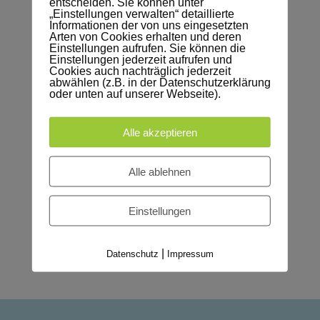
entscheiden. Sie können unter
In den kommenden Tagen werden die
„Einstellungen verwalten“ detaillierte
Informationen der von uns eingesetzten
Wahlbenachrichtigungen für die Bundestagswahl
Arten von Cookies erhalten und deren
am 23. Februar 2025 postalisch zugestellt.
Einstellungen aufrufen. Sie können die
Einstellungen jederzeit aufrufen und
Cookies auch nachträglich jederzeit
Wahlscheinantrag für die Briefwahl
abwählen (z.B. in der Datenschutzerklärung
oder unten auf unserer Webseite).
Stadt Kranichfeld
Gemeinde Rittersdorf
Alle akzeptieren
Gemeinde Tonndorf
Gemeinde Hohenfelden
Alle ablehnen
Gemeinde Nauendorf
Gemeinde Klettbach
Einstellungen
Mit dem Versand der Briefwahlunterlagen ist
frühestens
ab dem 7. Februar 2025
zu rechnen.
|
Datenschutz
Impressum