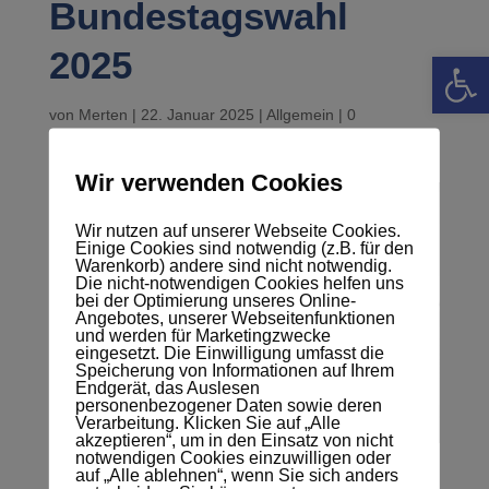
Bundestagswahl
2025
Werkzeugle
von
Merten
|
22. Januar 2025
|
Allgemein
|
0
Kommentare
Wir verwenden Cookies
Wir nutzen auf unserer Webseite Cookies.
Einige Cookies sind notwendig (z.B. für den
Warenkorb) andere sind nicht notwendig.
Die nicht-notwendigen Cookies helfen uns
bei der Optimierung unseres Online-
Angebotes, unserer Webseitenfunktionen
und werden für Marketingzwecke
eingesetzt. Die Einwilligung umfasst die
Speicherung von Informationen auf Ihrem
Endgerät, das Auslesen
personenbezogener Daten sowie deren
Verarbeitung. Klicken Sie auf „Alle
akzeptieren“, um in den Einsatz von nicht
notwendigen Cookies einzuwilligen oder
auf „Alle ablehnen“, wenn Sie sich anders