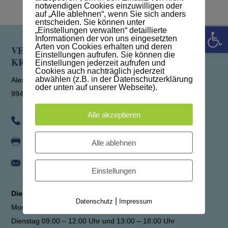
notwendigen Cookies einzuwilligen oder
auf „Alle ablehnen“, wenn Sie sich anders
CONTENTS
entscheiden. Sie können unter
Werkzeugle
„Einstellungen verwalten“ detaillierte
Informationen der von uns eingesetzten
Arten von Cookies erhalten und deren
VERWALTUNGSGEMEINSCHAFT
Einstellungen aufrufen. Sie können die
KRANICHFELD
Einstellungen jederzeit aufrufen und
Cookies auch nachträglich jederzeit
abwählen (z.B. in der Datenschutzerklärung
Alexanderstraße 7
oder unten auf unserer Webseite).
99448 Kranichfeld
Alle akzeptieren
036450 345-0
Alle ablehnen
036450 345-15
info@vg-kranichfeld.de
Einstellungen
Dienstzeit der Verwaltung
|
Datenschutz
Impressum
Montag 09:00 – 12:00 Uhr
Dienstag 09:00 – 12:00 Uhr und 13:00 – 18:00 Uhr